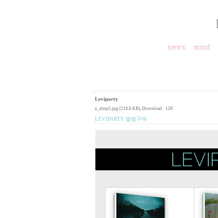
Leviparty
a_shop5.jpg (218.8 KB)
, Download : 128
LEVIPARTY 앨범구매