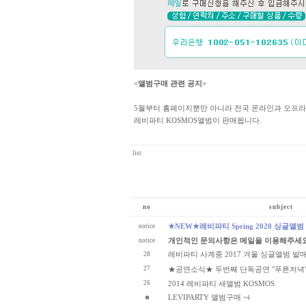
<앨범구매 관련 공지>
5월부터 홈페이지뿐만 아니라 전국 온라인과 오프
레비파티 KOSMOS앨범이 판매됩니다.
list
no
subject
★NEW★레비파티 Spring 2020 싱글앨범 발
notice
개인적인 문의사항은 메일을 이용해주세
notice
레비파티 사계중 2017 겨울 싱글앨범 발
28
27
★공연소식★ 두번째 단독공연 "푸른저녁
26
2014 레비파티 새앨범 KOSMOS
LEVIPARTY 앨범구매
+4