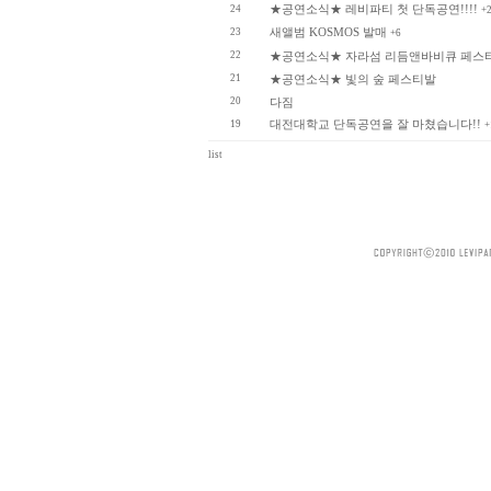
★공연소식★ 레비파티 첫 단독공연!!!!
24
+
새앨범 KOSMOS 발매
23
+6
22
★공연소식★ 자라섬 리듬앤바비큐 페스
21
★공연소식★ 빛의 숲 페스티발
20
다짐
대전대학교 단독공연을 잘 마쳤습니다!!
19
+
list