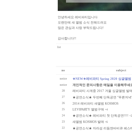
안녕하세요 레비파티입니다
오랜만에 새 앨범 소식 전해드려요
많은 관심과 사랑 부탁드립니다!
감사합니다!!
list
no
subject
★NEW★레비파티 Spring 2020 싱글앨범 발
notice
개인적인 문의사항은 메일을 이용해주세
notice
레비파티 사계중 2017 겨울 싱글앨범 발
28
27
★공연소식★ 두번째 단독공연 "푸른저녁
26
2014 레비파티 새앨범 KOSMOS
LEVIPARTY 앨범구매
25
+4
★공연소식★ 레비파티 첫 단독공연!!!!
24
+
새앨범 KOSMOS 발매
23
+6
22
★공연소식★ 자라섬 리듬앤바비큐 페스