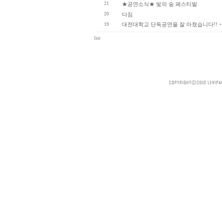
21
★공연소식★ 빛의 숲 페스티발
20
다짐
대전대학교 단독공연을 잘 마쳤습니다!!
19
+
list