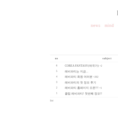
no
subject
COREA FANTASY(애국가)
6
+2
5
레비파티는 지금...
레비파티 회원 여러분
4
+202
3
레비파티의 첫 정모 후기
레비파티 홈페이지 오픈!!!
2
+1
1
클럽 레비파티! 첫번째 정모!!
list