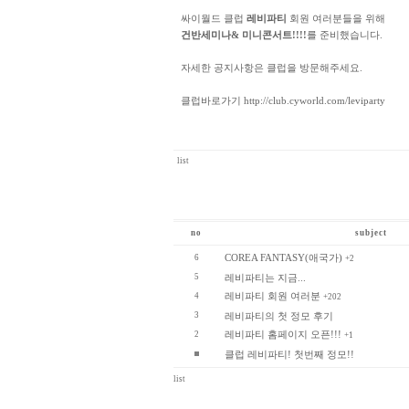
싸이월드 클럽
레비파티
회원 여러분들을 위해
건반세미나& 미니콘서트!!!!
를 준비했습니다.
자세한 공지사항은 클럽을 방문해주세요.
클럽바로가기 http://club.cyworld.com/leviparty
list
no
subject
COREA FANTASY(애국가)
6
+2
5
레비파티는 지금...
레비파티 회원 여러분
4
+202
3
레비파티의 첫 정모 후기
레비파티 홈페이지 오픈!!!
2
+1
클럽 레비파티! 첫번째 정모!!
list