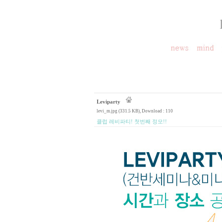
Leviparty
levi_m.jpg (331.5 KB)
, Download : 110
클럽 레비파티! 첫번째 정모!!